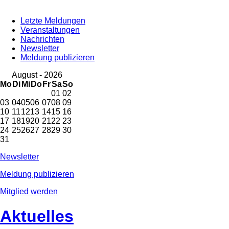
Letzte Meldungen
Veranstaltungen
Nachrichten
Newsletter
Meldung publizieren
August - 2026
Mo
Di
Mi
Do
Fr
Sa
So
01
02
03
04
05
06
07
08
09
10
11
12
13
14
15
16
17
18
19
20
21
22
23
24
25
26
27
28
29
30
31
Newsletter
Meldung publizieren
Mitglied werden
Aktuelles