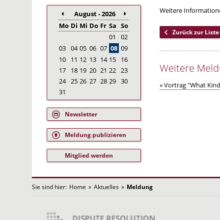
Weitere Information
August - 2026
Mo
Di
Mi
Do
Fr
Sa
So
Zurück zur Liste
01
02
03
04
05
06
07
08
09
10
11
12
13
14
15
16
Weitere Mel
17
18
19
20
21
22
23
24
25
26
27
28
29
30
« Vortrag "What Kind 
31
Newsletter
Meldung publizieren
Mitglied werden
Sie sind hier:
Home
»
Aktuelles
»
Meldung