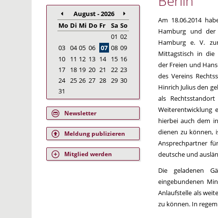
Berlin
August - 2026
Am 18.06.2014 hab
Mo
Di
Mi
Do
Fr
Sa
So
Hamburg und der V
01
02
Hamburg e. V. zum
03
04
05
06
07
08
09
Mittagstisch in di
10
11
12
13
14
15
16
der Freien und Hans
17
18
19
20
21
22
23
des Vereins Rechtss
24
25
26
27
28
29
30
Hinrich Julius den 
31
als Rechtsstandort
Weiterentwicklung 
Newsletter
hierbei auch dem in
dienen zu können, i
Meldung publizieren
Ansprechpartner fü
deutsche und auslän
Mitglied werden
Die geladenen Gäs
eingebundenen Mini
Anlaufstelle als wei
zu können. In regem 