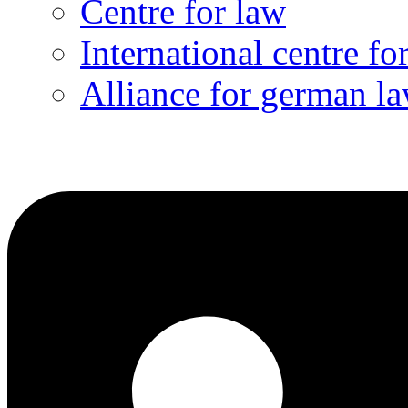
Centre for law
International centre fo
Alliance for german l