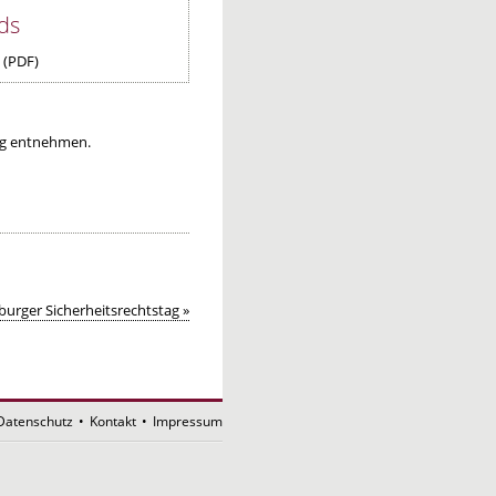
ds
(PDF)
ng entnehmen.
urger Sicherheitsrechtstag »
Datenschutz
•
Kontakt
•
Impressum