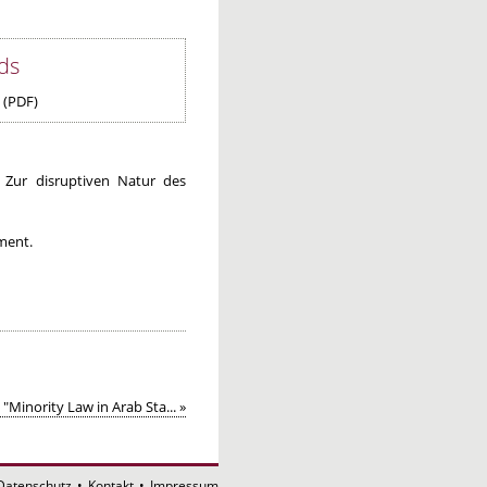
ds
(PDF)
 Zur disruptiven Natur des
ment.
"Minority Law in Arab Sta... »
Datenschutz
•
Kontakt
•
Impressum