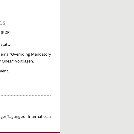
ds
(PDF)
statt.
Thema "Overriding Mandatory
y Ones?" vortragen.
ment.
er Tagung zur Internatio... »