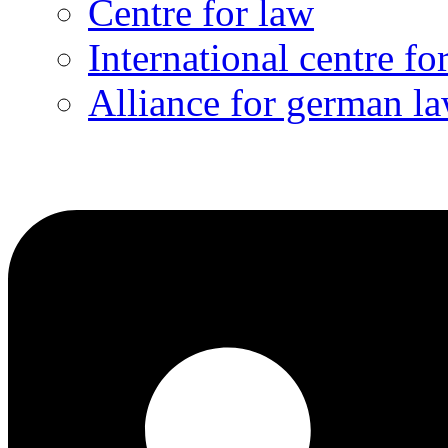
Centre for law
International centre fo
Alliance for german l