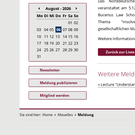
Das Norddeutsche
veranstaltet am 5.1
August - 2026
Bucerius Law Scho
Mo
Di
Mi
Do
Fr
Sa
So
Thema "Insolv
01
02
gesellschaftlichen 
03
04
05
06
07
08
09
10
11
12
13
14
15
16
Weitere Informatio
17
18
19
20
21
22
23
24
25
26
27
28
29
30
Zurück zur Liste
31
Newsletter
Weitere Mel
Meldung publizieren
« Lecture "Understan
Mitglied werden
Sie sind hier:
Home
»
Aktuelles
»
Meldung