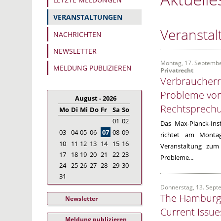
VERANSTALTUNGEN
Veransta
NACHRICHTEN
NEWSLETTER
Montag, 17. Septemb
MELDUNG PUBLIZIEREN
Privatrecht
Verbraucherr
Probleme von
August - 2026
Rechtsprech
Mo
Di
Mi
Do
Fr
Sa
So
01
02
Das Max-Planck-Inst
03
04
05
06
07
08
09
richtet am Monta
10
11
12
13
14
15
16
Veranstaltung zum
17
18
19
20
21
22
23
Probleme...
24
25
26
27
28
29
30
31
Donnerstag, 13. Sept
The Hamburg 
Newsletter
Current Issue
Meldung publizieren