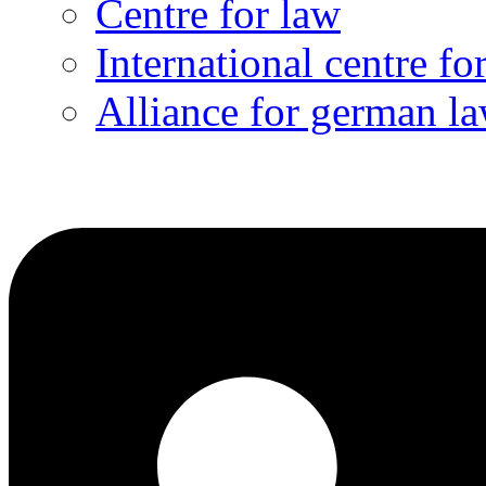
Centre for law
International centre fo
Alliance for german l