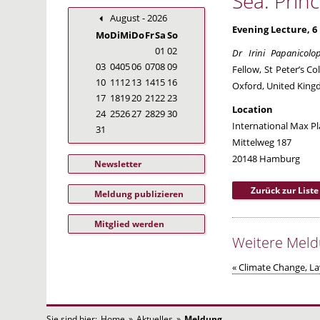
Sea: Prin
August - 2026
Evening Lecture, 6
Mo
Di
Mi
Do
Fr
Sa
So
01
02
Dr Irini Papanicolo
03
04
05
06
07
08
09
Fellow, St Peter’s Co
10
11
12
13
14
15
16
Oxford, United Kin
17
18
19
20
21
22
23
Location
24
25
26
27
28
29
30
International Max Pl
31
Mittelweg 187
20148 Hamburg
Newsletter
Zurück zur Liste
Meldung publizieren
Mitglied werden
Weitere Mel
« Climate Change, L
Sie sind hier:
Home
»
Aktuelles
»
Meldung