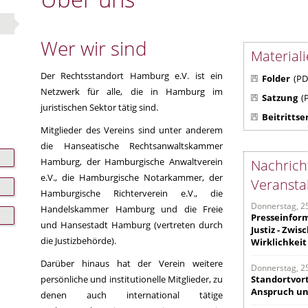
Wer wir sind
Material
Der Rechtsstandort Hamburg e.V. ist ein
Folder
(PD
Netzwerk für alle, die in Hamburg im
Satzung
(
juristischen Sektor tätig sind.
Beitrittse
Mitglieder des Vereins sind unter anderem
die Hanseatische Rechtsanwaltskammer
Hamburg, der Hamburgische Anwaltverein
Nachrich
e.V., die Hamburgische Notarkammer, der
Veransta
Hamburgische Richterverein e.V., die
Donnerstag, 2
Handelskammer Hamburg und die Freie
Presseinform
und Hansestadt Hamburg (vertreten durch
Justiz - Zwi
die Justizbehörde).
Wirklichkeit
Darüber hinaus hat der Verein weitere
Donnerstag, 2
persönliche und institutionelle Mitglieder, zu
Standortvort
Anspruch un
denen auch international tätige