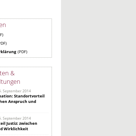
ien
F)
PDF)
rklärung
(PDF)
ten &
ltungen
5. September 2014
ation: Standortvorteil
schen Anspruch und
5. September 2014
eil Justiz: zwischen
d Wirklichkeit