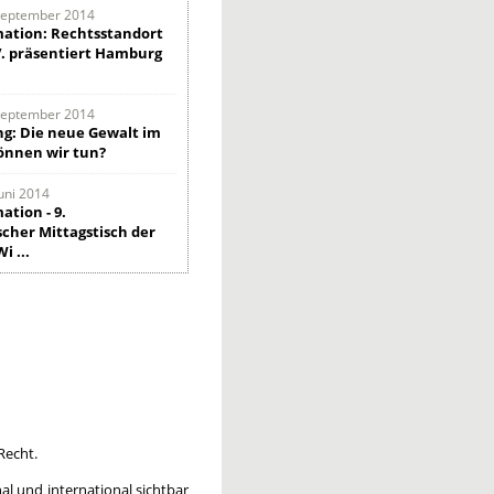
 September 2014
mation: Rechtsstandort
. präsentiert Hamburg
 September 2014
g: Die neue Gewalt im
önnen wir tun?
Juni 2014
ation - 9.
scher Mittagstisch der
 ...
Recht.
al und international sichtbar