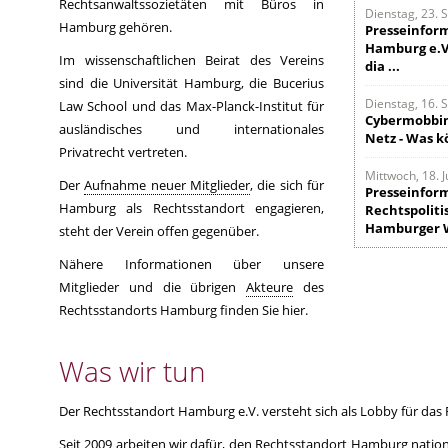
Rechtsanwaltssozietäten mit Büros in
Dienstag, 23.
Hamburg gehören.
Presseinfor
Hamburg e.V
Im wissenschaftlichen Beirat des Vereins
dia ...
sind die Universität Hamburg, die Bucerius
Dienstag, 16.
Law School und das Max-Planck-Institut für
Cybermobbin
ausländisches und internationales
Netz - Was k
Privatrecht vertreten.
Mittwoch, 18. 
Der
Aufnahme neuer Mitglieder
, die sich für
Presseinform
Hamburg als Rechtsstandort engagieren,
Rechtspoliti
Hamburger Wi
steht der Verein offen gegenüber.
Nähere Informationen über unsere
Mitglieder und die übrigen
Akteure
des
Rechtsstandorts Hamburg finden Sie hier.
Was wir tun
Der Rechtsstandort Hamburg e.V. versteht sich als Lobby für das 
Seit 2009 arbeiten wir dafür, den Rechtsstandort Hamburg nation